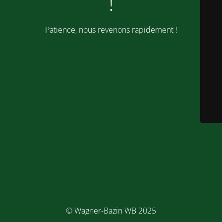
!
Patience, nous revenons rapidement !
© Wagner-Bazin WB 2025