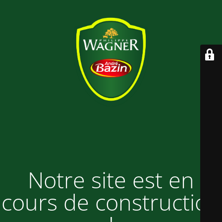
Notre site est en
cours de construction