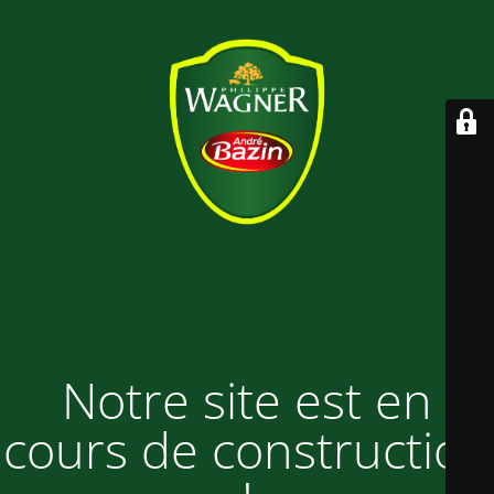
Notre site est en
cours de construction