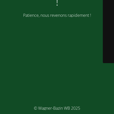
!
Patience, nous revenons rapidement !
© Wagner-Bazin WB 2025