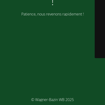
!
Patience, nous revenons rapidement !
© Wagner-Bazin WB 2025