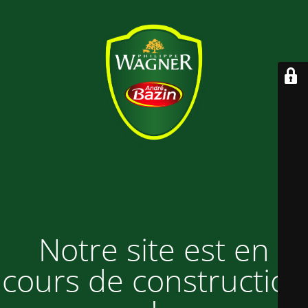
Notre site est en
cours de construction