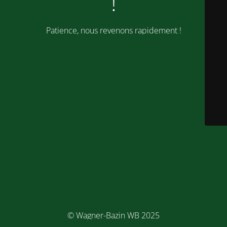
!
Patience, nous revenons rapidement !
© Wagner-Bazin WB 2025