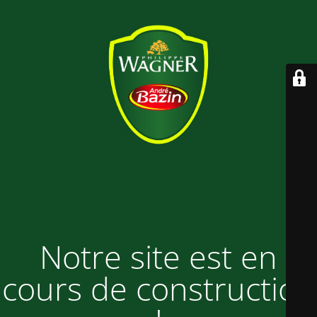
Notre site est en
cours de construction