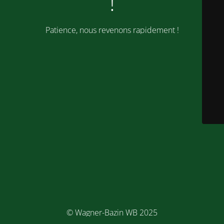
!
Patience, nous revenons rapidement !
© Wagner-Bazin WB 2025