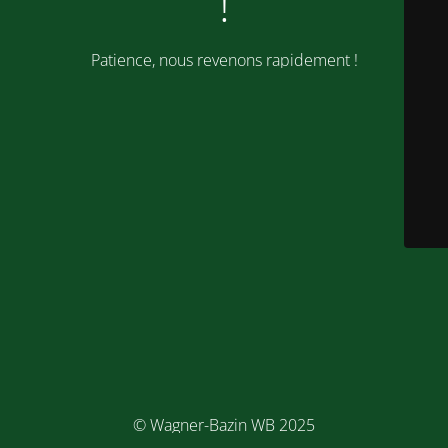
!
Patience, nous revenons rapidement !
© Wagner-Bazin WB 2025