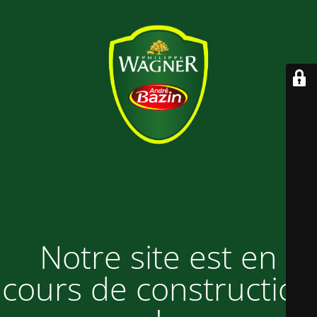
Notre site est en
cours de construction