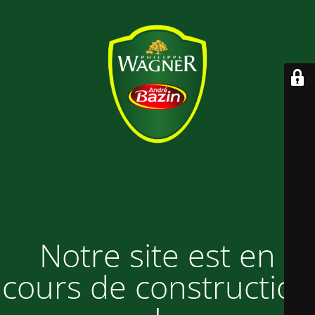
Notre site est en
cours de construction