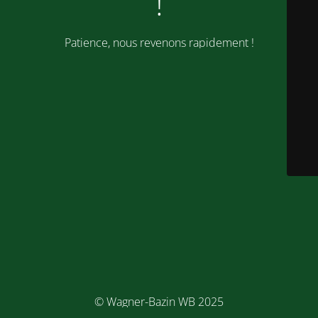
!
Patience, nous revenons rapidement !
© Wagner-Bazin WB 2025