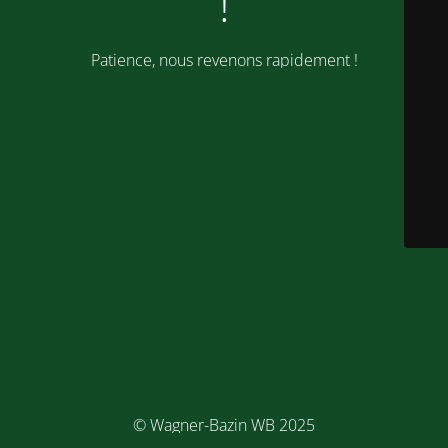
!
Patience, nous revenons rapidement !
© Wagner-Bazin WB 2025