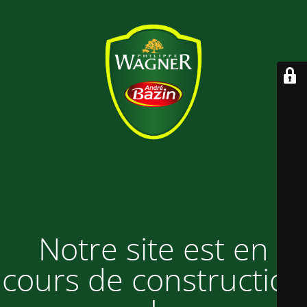
Notre site est en
cours de construction