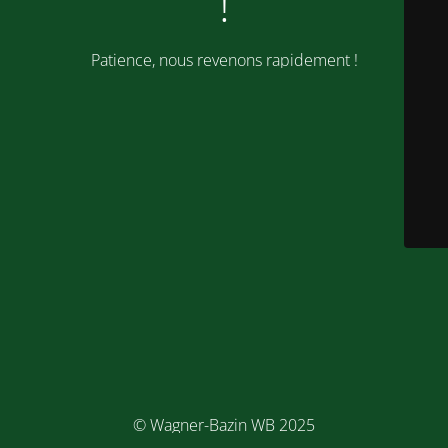
!
Patience, nous revenons rapidement !
© Wagner-Bazin WB 2025