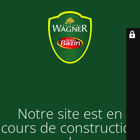
Notre site est en
cours de construction