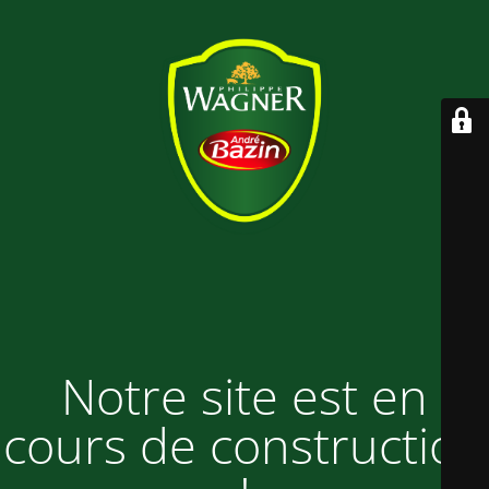
Notre site est en
cours de construction