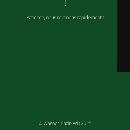
!
Patience, nous revenons rapidement !
© Wagner-Bazin WB 2025