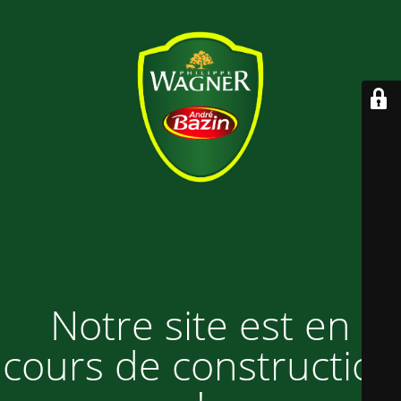
Notre site est en
cours de construction