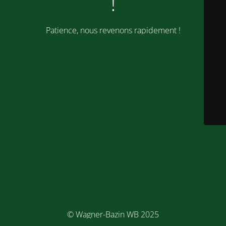
!
Patience, nous revenons rapidement !
© Wagner-Bazin WB 2025