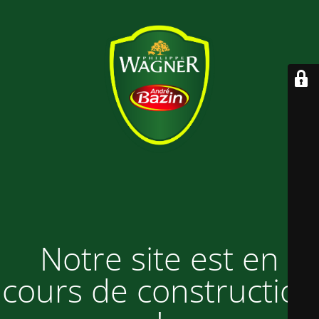
Notre site est en
cours de construction