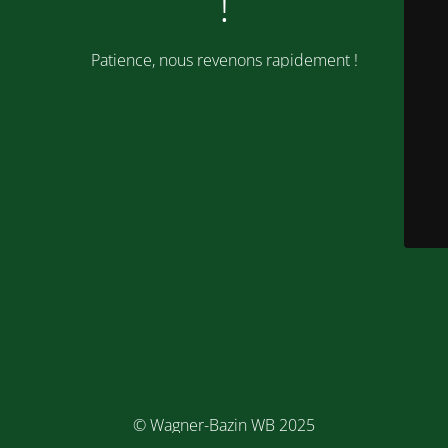
!
Patience, nous revenons rapidement !
© Wagner-Bazin WB 2025