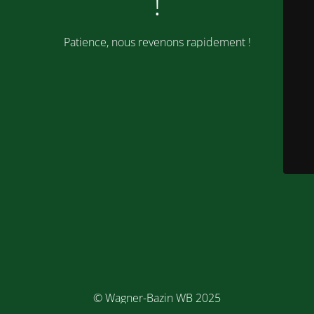
!
Patience, nous revenons rapidement !
© Wagner-Bazin WB 2025