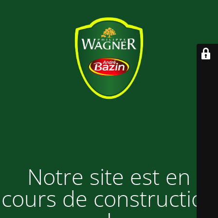
Notre site est en
cours de construction