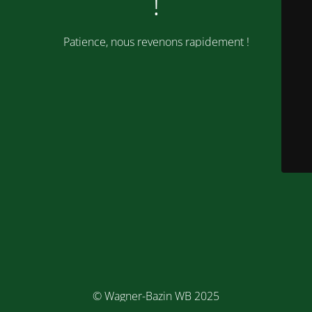
!
Patience, nous revenons rapidement !
© Wagner-Bazin WB 2025